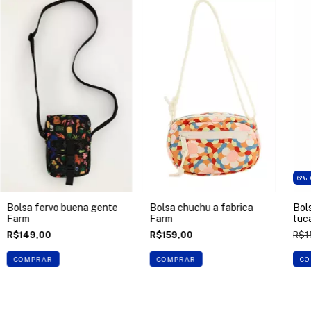
6
%
Bolsa fervo buena gente
Bolsa chuchu a fabrica
Bol
Farm
Farm
tuc
R$149,00
R$159,00
R$1
COMPRAR
COMPRAR
CO