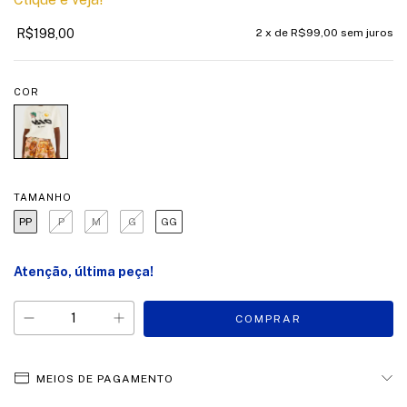
R$198,00
2
x de
R$99,00
sem juros
COR
TAMANHO
PP
P
M
G
GG
Atenção, última peça!
MEIOS DE PAGAMENTO