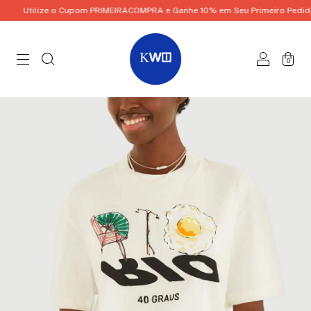
Utilize o Cupom PRIMEIRACOMPRA e Ganhe 10% em Seu Primeiro Pedido!
0