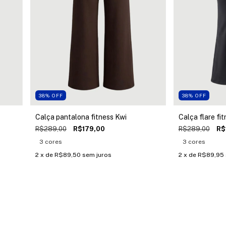
38
%
OFF
38
%
OFF
Calça pantalona fitness Kwi
Calça flare fi
R$289,00
R$179,00
R$289,00
R$
3 cores
3 cores
2
x de
R$89,50
sem juros
2
x de
R$89,95