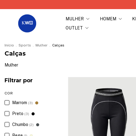
MULHER
HOMEM
K
OUTLET
Início
.
Sports
.
Mulher
.
Calças
Calças
Mulher
Filtrar por
COR
Marrom
(3)
Preto
(3)
Chumbo
(2)
Bege
(1)