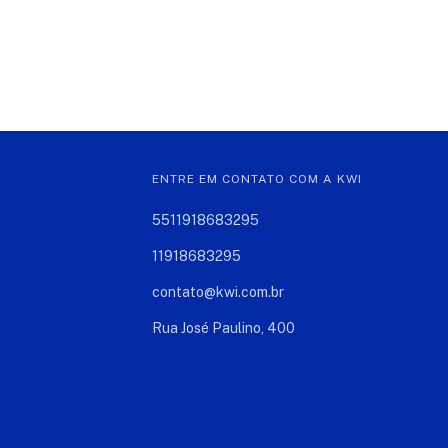
ENTRE EM CONTATO COM A KWI
5511918683295
11918683295
contato@kwi.com.br
Rua José Paulino, 400