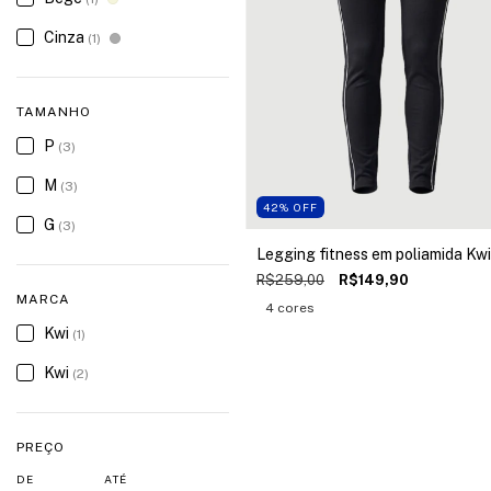
Cinza
(1)
TAMANHO
P
(3)
M
(3)
42
%
OFF
G
(3)
Legging fitness em poliamida Kwi
R$259,00
R$149,90
MARCA
4 cores
Kwi
(1)
Kwi
(2)
PREÇO
DE
ATÉ