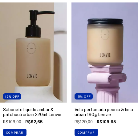
15
%
OFF
15
%
OFF
Sabonete liquido ambar &
Vela perfumada peonia & lima
patchouli urban 220ml Lenvie
urban 190g Lenvie
R$109,00
R$92,65
R$129,00
R$109,65
COMPRAR
COMPRAR