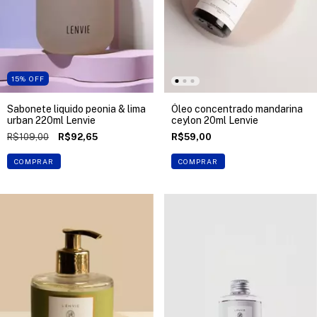
15
%
OFF
Sabonete liquido peonia & lima
Óleo concentrado mandarina
urban 220ml Lenvie
ceylon 20ml Lenvie
R$109,00
R$92,65
R$59,00
COMPRAR
COMPRAR