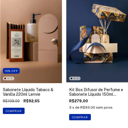
15
%
OFF
Sabonete Líquido Tabaco &
Kit Box Difusor de Perfume e
Vanilla 220ml Lenvie
Sabonete Líquido 150ml
Lenvie
R$109,00
R$92,65
R$279,00
3
x de
R$93,00
sem juros
COMPRAR
COMPRAR