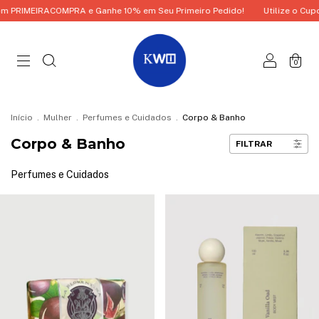
OMPRA e Ganhe 10% em Seu Primeiro Pedido!
Utilize o Cupom PRIMEIRAC
0
Início
.
Mulher
.
Perfumes e Cuidados
.
Corpo & Banho
Corpo & Banho
FILTRAR
Perfumes e Cuidados