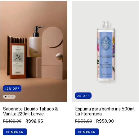
15
%
OFF
0
%
OFF
Sabonete Líquido Tabaco &
Espuma para banho iris 500ml
Vanilla 220ml Lenvie
La Florentina
R$109,00
R$92,65
R$53,90
R$53,90
COMPRAR
COMPRAR