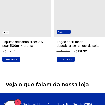
15
%
OFF
Espuma de banho freesia &
Loção perfumada
pear 500ml Klaroma
desodorante l'amour de soi
300ml Dani Fernandes
R$65,00
R$119,90
R$101,92
COMPRAR
COMPRAR
Veja o que falam da nossa loja
1
ASSINE NOSSA NEWSLETTER E RECEBA NOSSAS NOVIDADES