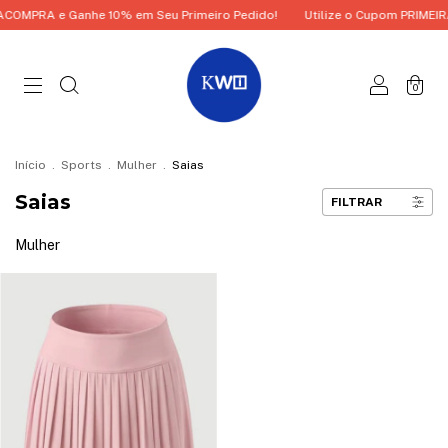
ACOMPRA e Ganhe 10% em Seu Primeiro Pedido!
Utilize o Cupom PRIMEIR
0
Início
.
Sports
.
Mulher
.
Saias
Saias
FILTRAR
Mulher