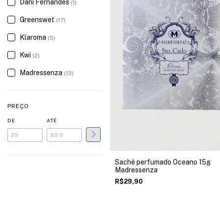
Dani Fernandes
(1)
Greenswet
(17)
Klaroma
(5)
Kwi
(2)
Madressenza
(13)
PREÇO
DE
ATÉ
Sachê perfumado Oceano 15g
Madressenza
R$29,90