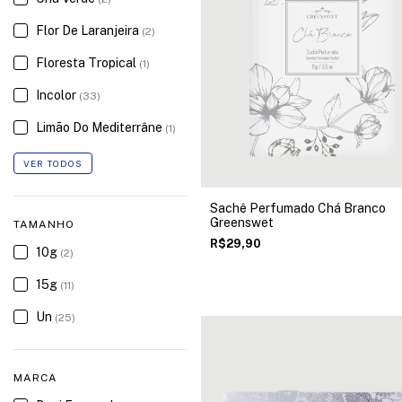
Flor De Laranjeira
(2)
Floresta Tropical
(1)
Incolor
(33)
Limão Do Mediterrâne
(1)
VER TODOS
Sachê Perfumado Chá Branco
Greenswet
TAMANHO
R$29,90
10g
(2)
15g
(11)
Un
(25)
MARCA