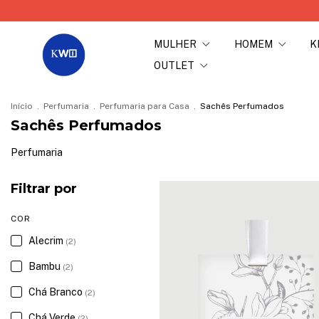
MULHER
HOMEM
K
OUTLET
Início
.
Perfumaria
.
Perfumaria para Casa
.
Sachês Perfumados
Sachês Perfumados
Perfumaria
Filtrar por
COR
Alecrim
(2)
Bambu
(2)
Chá Branco
(2)
Chá Verde
(2)