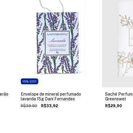
15
%
OFF
verão
Envelope de mineral perfumado
Sachê Perfum
lavanda 15g Dani Fernandes
Greenswet
R$39,90
R$33,92
R$29,90