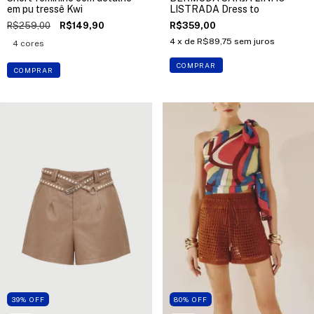
em pu tressê Kwi
LISTRADA Dress to
R$259,00
R$149,90
R$359,00
4
x de
R$89,75
sem juros
4 cores
COMPRAR
COMPRAR
39
%
OFF
80
%
OFF