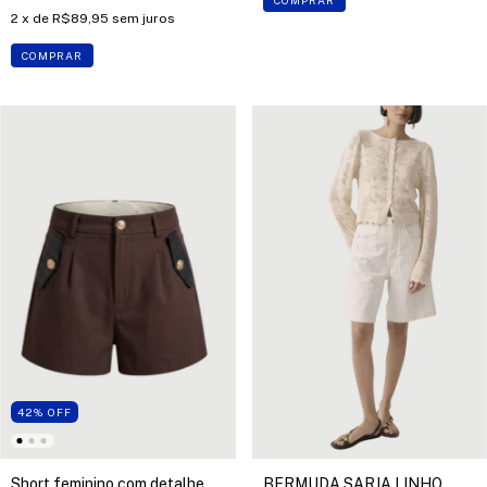
2
x de
R$89,95
sem juros
COMPRAR
42
%
OFF
Short feminino com detalhe
BERMUDA SARJA LINHO