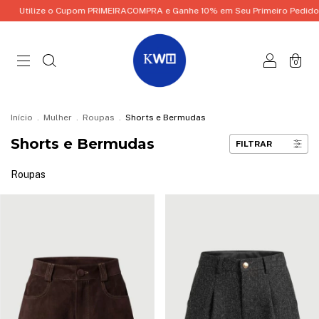
lize o Cupom PRIMEIRACOMPRA e Ganhe 10% em Seu Primeiro Pedido!
Ut
0
Início
.
Mulher
.
Roupas
.
Shorts e Bermudas
Shorts e Bermudas
FILTRAR
Roupas