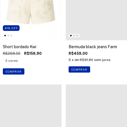
41
%
OFF
Short bordado Kwi
Bermuda black jeans Farm
R$269,00
R$159,90
R$459,00
5
x de
R$91,80
sem juros
3 cores
COMPRAR
COMPRAR