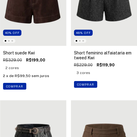
40
%
OFF
48
%
OFF
Short suede Kwi
Short feminino alfaiataria em
tweed Kwi
R$329,00
R$199,00
R$229,00
R$119,90
2 cores
3 cores
2
x de
R$99,50
sem juros
COMPRAR
COMPRAR