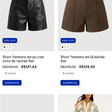
51
%
OFF
44
%
OFF
Short feminino em pu com
Short feminino em lã batida
cinto de tachas Kwi
Kwi
R$259,00
R$127,42
R$249,00
R$139,90
3 cores
3 cores
COMPRAR
COMPRAR