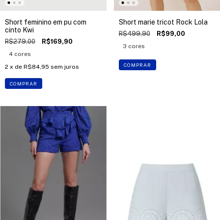
Short feminino em pu com
Short marie tricot Rock Lola
cinto Kwi
R$499,90
R$99,00
R$279,00
R$169,90
3 cores
4 cores
COMPRAR
2
x de
R$84,95
sem juros
COMPRAR