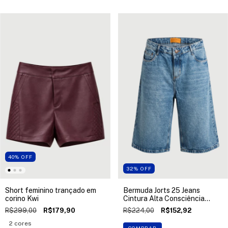
40
%
OFF
32
%
OFF
Short feminino trançado em
Bermuda Jorts 25 Jeans
corino Kwi
Cintura Alta Consciência
Jeans
R$299,00
R$179,90
R$224,00
R$152,92
2 cores
COMPRAR