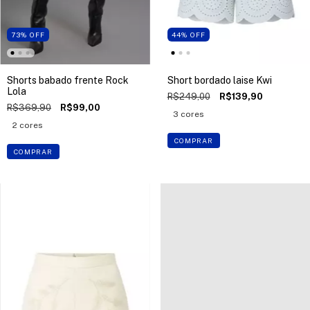
73
%
OFF
44
%
OFF
Shorts babado frente Rock
Short bordado laise Kwi
Lola
R$249,00
R$139,90
R$369,90
R$99,00
3 cores
2 cores
COMPRAR
COMPRAR