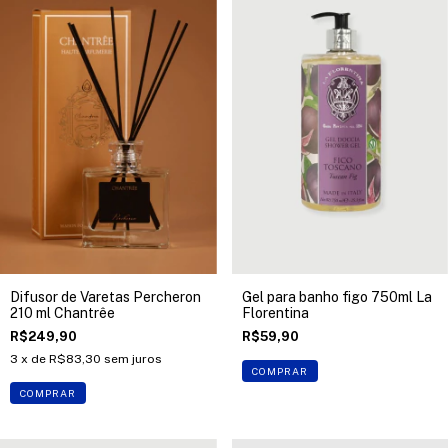
Difusor de Varetas Percheron
Gel para banho figo 750ml La
210 ml Chantrêe
Florentina
R$249,90
R$59,90
3
x de
R$83,30
sem juros
COMPRAR
COMPRAR