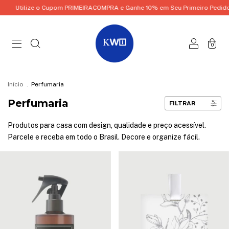
lize o Cupom PRIMEIRACOMPRA e Ganhe 10% em Seu Primeiro Pedido!
Uti
0
Início
.
Perfumaria
Perfumaria
FILTRAR
Produtos para casa com design, qualidade e preço acessível.
Parcele e receba em todo o Brasil. Decore e organize fácil.