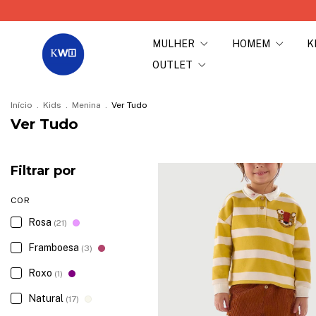
MULHER
HOMEM
K
OUTLET
Início
.
Kids
.
Menina
.
Ver Tudo
Ver Tudo
Filtrar por
COR
Rosa
(21)
Framboesa
(3)
Roxo
(1)
Natural
(17)