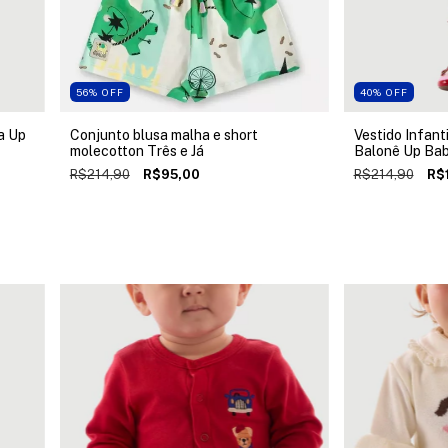
56
%
OFF
40
%
OFF
a Up
Conjunto blusa malha e short
Vestido Infant
molecotton Três e Já
Balonê Up Ba
R$214,90
R$95,00
R$214,90
R$