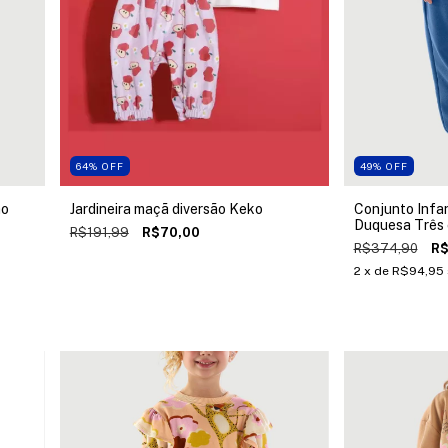
64
%
OFF
49
%
OFF
ão
Jardineira maçã diversão Keko
Conjunto Infan
Duquesa Três 
R$191,99
R$70,00
R$374,90
R$
2
x de
R$94,95