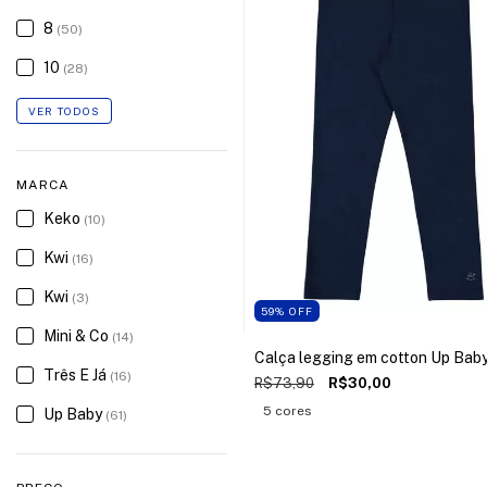
8
(50)
10
(28)
VER TODOS
MARCA
Keko
(10)
Kwi
(16)
Kwi
(3)
59
%
OFF
Mini & Co
(14)
Calça legging em cotton Up Bab
Três E Já
(16)
R$73,90
R$30,00
5 cores
Up Baby
(61)