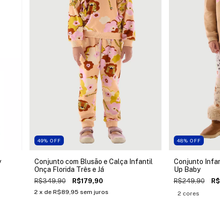
49
%
OFF
48
%
OFF
y
Conjunto com Blusão e Calça Infantil
Conjunto Infan
Onça Florida Três e Já
Up Baby
R$349,90
R$179,90
R$249,90
R$
2
x de
R$89,95
sem juros
2 cores