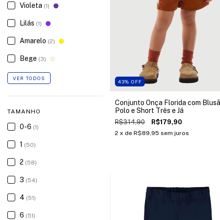
Violeta
(1)
Lilás
(1)
Amarelo
(2)
Bege
(3)
VER TODOS
43
%
OFF
Conjunto Onça Florida com Blus
Polo e Short Três e Já
TAMANHO
R$314,90
R$179,90
0-6
(1)
2
x de
R$89,95
sem juros
1
(50)
2
(58)
3
(54)
4
(51)
6
(51)