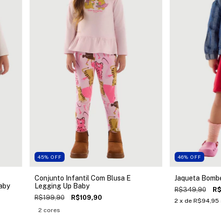
45
%
OFF
46
%
OFF
Conjunto Infantil Com Blusa E
Jaqueta Bombe
aby
Legging Up Baby
R$349,90
R$
R$199,90
R$109,90
2
x de
R$94,95
2 cores