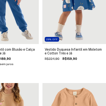
29
%
OFF
til com Blusão e Calça
Vestido Duquesa Infantil em Moletom
e Já
e Cotton Três e Já
189,90
R$224,90
R$159,90
sem juros