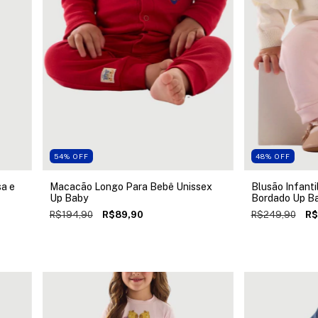
54
%
OFF
48
%
OFF
sa e
Macacão Longo Para Bebê Unissex
Blusão Infanti
Up Baby
Bordado Up B
R$194,90
R$89,90
R$249,90
R$