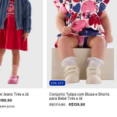
20
%
OFF
r Jeans Três e Já
Conjunto Tulipa com Blusa e Shorts
para Bebê Três e Já
189,90
R$174,90
R$139,90
sem juros