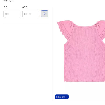
PREÇO
DE
ATÉ
69
%
OFF