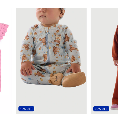
49
%
OFF
38
%
OFF