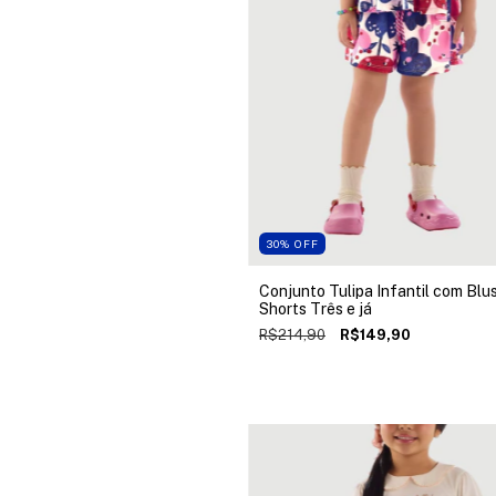
30
%
OFF
Conjunto Tulipa Infantil com Blu
Shorts Três e já
R$214,90
R$149,90