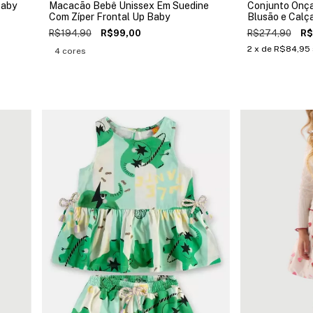
Baby
Macacão Bebê Unissex Em Suedine
Conjunto Onça 
Com Zíper Frontal Up Baby
Blusão e Calça
R$194,90
R$99,00
R$274,90
R$
2
x de
R$84,95
4 cores