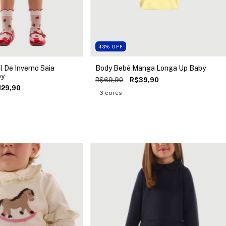
43
%
OFF
il De Inverno Saia
Body Bebê Manga Longa Up Baby
by
R$69,90
R$39,90
129,90
3 cores