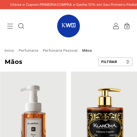
Utilize o Cupom PRIMEIRACOMPRA e Ganhe 10% em Seu Primeiro Pedido!
0
Início
.
Perfumaria
.
Perfumaria Pessoal
.
Mãos
Mãos
FILTRAR