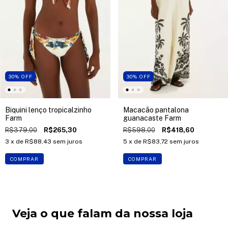
30
%
OFF
30
%
OFF
Biquini lenço tropicalzinho
Macacão pantalona
Farm
guanacaste Farm
R$379,00
R$265,30
R$598,00
R$418,60
3
x de
R$88,43
sem juros
5
x de
R$83,72
sem juros
COMPRAR
COMPRAR
Veja o que falam da nossa loja