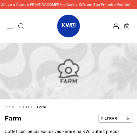
ze o Cupom PRIMEIRACOMPRA e Ganhe 10% em Seu Primeiro Pedido!
Util
0
Início
.
OUTLET
.
Farm
Farm
FILTRAR
Outlet com peças exclusivas Farm é na KWI Outlet: preços