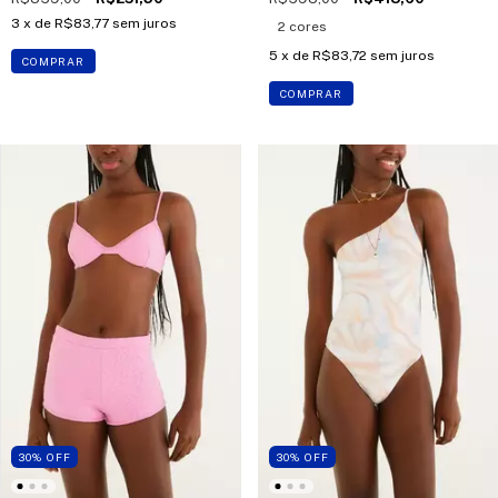
3
x de
R$83,77
sem juros
2 cores
5
x de
R$83,72
sem juros
COMPRAR
COMPRAR
30
%
OFF
30
%
OFF