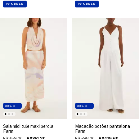
COMPRAR
COMPRAR
30
%
OFF
30
%
OFF
Saia midi tule maxi perola
Macacão botões pantalona
Farm
Farm
R$359,00
R$251,30
R$598,00
R$418,60