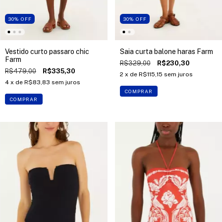
30
%
OFF
30
%
OFF
Vestido curto passaro chic
Saia curta balone haras Farm
Farm
R$329,00
R$230,30
R$479,00
R$335,30
2
x de
R$115,15
sem juros
4
x de
R$83,83
sem juros
COMPRAR
COMPRAR