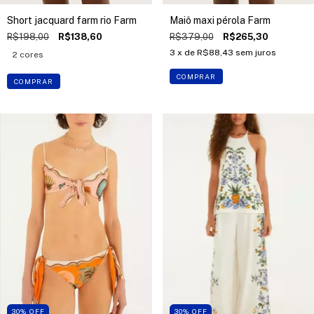
Short jacquard farm rio Farm
Maiô maxi pérola Farm
R$198,00
R$138,60
R$379,00
R$265,30
3
x de
R$88,43
sem juros
2 cores
COMPRAR
COMPRAR
30
%
OFF
30
%
OFF