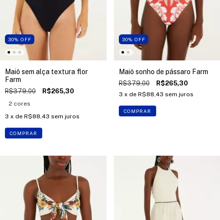
30
%
OFF
30
%
OFF
Maiô sem alça textura flor
Maiô sonho de pássaro Farm
Farm
R$379,00
R$265,30
R$379,00
R$265,30
3
x de
R$88,43
sem juros
2 cores
COMPRAR
3
x de
R$88,43
sem juros
COMPRAR