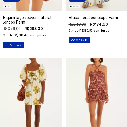
Biquini laço souvenir litoral
Blusa floral penelope Farm
lenços Farm
R$249,00
R$174,30
R$379,00
R$265,30
2
x de
R$87,15
sem juros
3
x de
R$88,43
sem juros
COMPRAR
COMPRAR