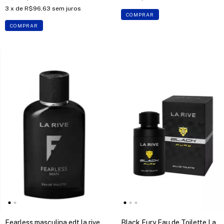
3
x de
R$96,63
sem juros
COMPRAR
COMPRAR
Fearless masculina edt la rive
Black Fury Eau de Toilette La