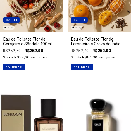
-0
%
OFF
-0
%
OFF
Eau de Toilette Flor de
Eau de Toilette Flor de
Cerejeira e Sândalo 100ml
Laranjeira e Cravo da Índia
Essências de Portugal
100ml Essências de Portugal
R$252,70
R$252,90
R$252,70
R$252,90
3
x de
R$84,30
sem juros
3
x de
R$84,30
sem juros
COMPRAR
COMPRAR