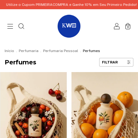
ize o Cupom PRIMEIRACOMPRA e Ganhe 10% em Seu Primeiro Pedido!
Util
0
Início
.
Perfumaria
.
Perfumaria Pessoal
.
Perfumes
Perfumes
FILTRAR