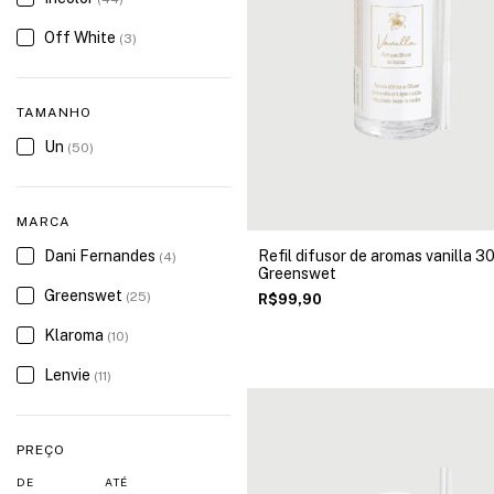
Off White
(3)
TAMANHO
Un
(50)
MARCA
Dani Fernandes
Refil difusor de aromas vanilla 3
(4)
Greenswet
Greenswet
(25)
R$99,90
Klaroma
(10)
Lenvie
(11)
PREÇO
DE
ATÉ