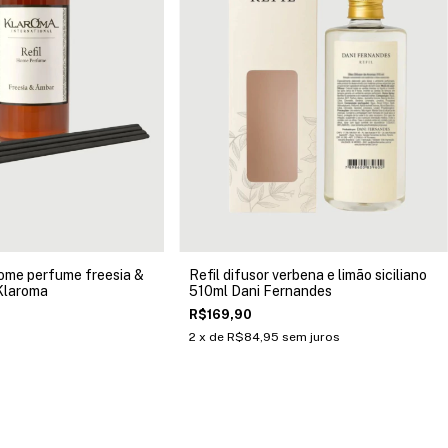
home perfume freesia &
Refil difusor verbena e limão siciliano
Klaroma
510ml Dani Fernandes
R$169,90
2
x de
R$84,95
sem juros