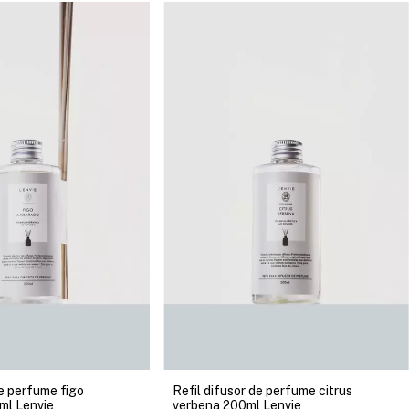
de perfume figo
Refil difusor de perfume citrus
ml Lenvie
verbena 200ml Lenvie