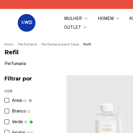
MULHER
HOMEM
K
OUTLET
Início
.
Perfumaria
.
Perfumaria para Casa
.
Refil
Refil
Perfumaria
Filtrar por
COR
Areia
(1)
Branco
(1)
Verde
(1)
Incolor
(44)