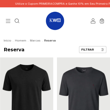
Utilize o Cupom PRIMEIRACOMPRA e Ganhe 10% em Seu Primeiro Pedi
0
Início
.
Homem
.
Marcas
.
Reserva
Reserva
FILTRAR