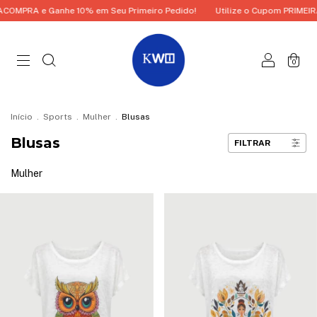
OMPRA e Ganhe 10% em Seu Primeiro Pedido!
Utilize o Cupom PRIMEIRA
0
Início
.
Sports
.
Mulher
.
Blusas
Blusas
FILTRAR
Mulher