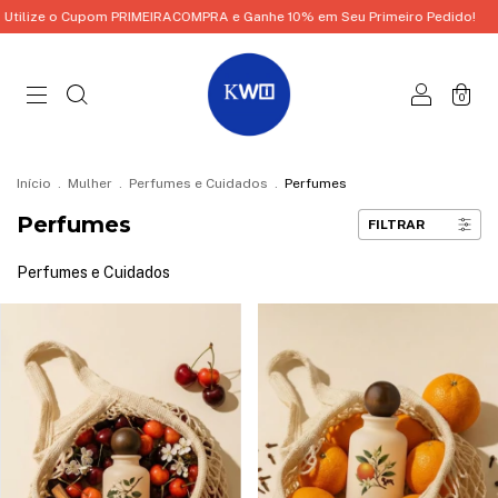
 PRIMEIRACOMPRA e Ganhe 10% em Seu Primeiro Pedido!
Utilize o Cupo
0
Início
.
Mulher
.
Perfumes e Cuidados
.
Perfumes
Perfumes
FILTRAR
Perfumes e Cuidados