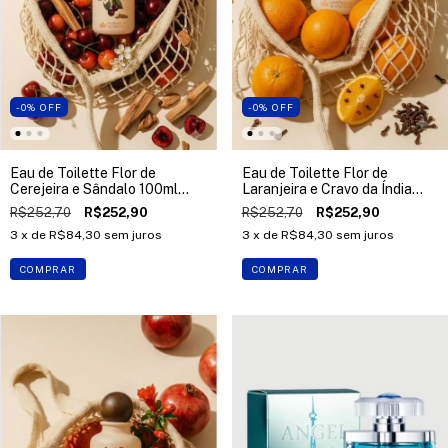
-0
%
OFF
-0
%
OFF
Eau de Toilette Flor de
Eau de Toilette Flor de
Cerejeira e Sândalo 100ml
Laranjeira e Cravo da Índia
Essências de Portugal
100ml Essências de Portugal
R$252,70
R$252,90
R$252,70
R$252,90
3
x de
R$84,30
sem juros
3
x de
R$84,30
sem juros
COMPRAR
COMPRAR