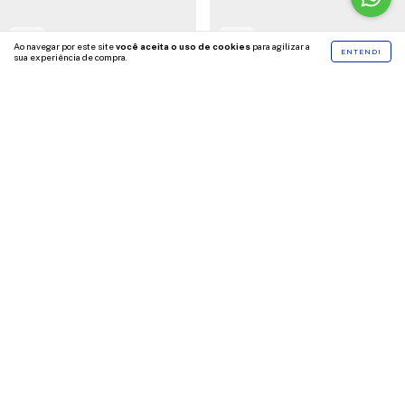
Ao navegar por este site
você aceita o uso de cookies
para agilizar a
ENTENDI
sua experiência de compra.
Elegant Woman Eau de
Look of Woman Eau de
Parfum La Rive
Parfum La Rive
R$109,90
R$109,90
COMPRAR
COMPRAR