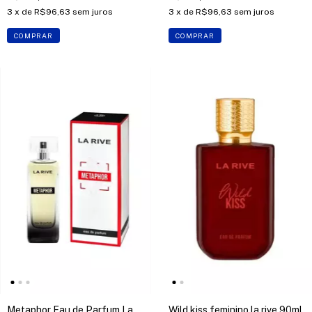
3
x de
R$96,63
sem juros
3
x de
R$96,63
sem juros
COMPRAR
COMPRAR
Metaphor Eau de Parfum La
Wild kiss feminino la rive 90ml