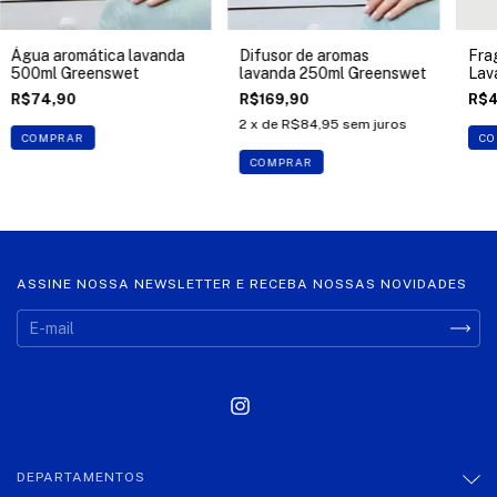
Água aromática lavanda
Difusor de aromas
Fra
500ml Greenswet
lavanda 250ml Greenswet
Lav
R$74,90
R$169,90
R$4
2
x de
R$84,95
sem juros
COMPRAR
CO
COMPRAR
ASSINE NOSSA NEWSLETTER E RECEBA NOSSAS NOVIDADES
DEPARTAMENTOS