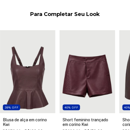
Para Completar Seu Look
39
%
OFF
40
%
OFF
40
Blusa de alça em corino
Short feminino trançado
Sho
Kwi
em corino Kwi
cori