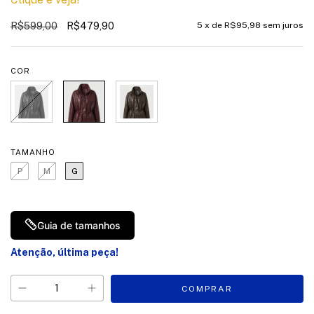
R$599,00
R$479,90
5
x de
R$95,98
sem juros
COR
TAMANHO
P
M
G
Guia de tamanhos
Atenção, última peça!