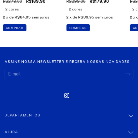
R$279,00
R$169,90
R$299,00
R$179,90
R$2
2 cores
2 cores
2 
2
x de
R$84,95
sem juros
2
x de
R$89,95
sem juros
2
x 
COMPRAR
COMPRAR
CO
ASSINE NOSSA NEWSLETTER E RECEBA NOSSAS NOVIDADES
DEPARTAMENTOS
AJUDA