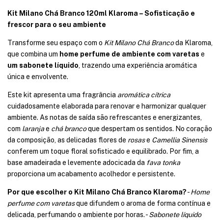
Kit Milano Chá Branco 120ml Klaroma – Sofisticação e
frescor para o seu ambiente
Transforme seu espaço com o
Kit Milano Chá Branco
da Klaroma,
que combina um
home perfume de ambiente com varetas
e
um sabonete líquido
, trazendo uma experiência aromática
única e envolvente.
Este kit apresenta uma fragrância
aromática cítrica
cuidadosamente elaborada para renovar e harmonizar qualquer
ambiente. As notas de saída são refrescantes e energizantes,
com
laranja
e
chá branco
que despertam os sentidos. No coração
da composição, as delicadas flores de
rosas
e
Camellia Sinensis
conferem um toque floral sofisticado e equilibrado. Por fim, a
base amadeirada e levemente adocicada da
fava tonka
proporciona um acabamento acolhedor e persistente.
Por que escolher o Kit Milano Chá Branco Klaroma?
-
Home
perfume com varetas
que difundem o aroma de forma contínua e
delicada, perfumando o ambiente por horas. -
Sabonete líquido