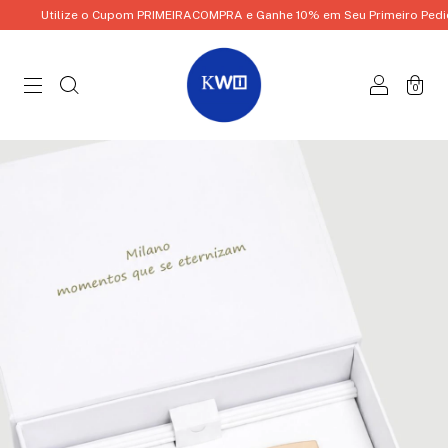
Utilize o Cupom PRIMEIRACOMPRA e Ganhe 10% em Seu Primeiro Pedido!
0