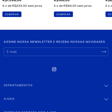
R$1.398,00
R$168,00
R$2
6
x de
R$233,00
sem juros
2
x de
R$84,00
sem juros
2
x 
COMPRAR
COMPRAR
CO
ASSINE NOSSA NEWSLETTER E RECEBA NOSSAS NOVIDADES
DEPARTAMENTOS
AJUDA