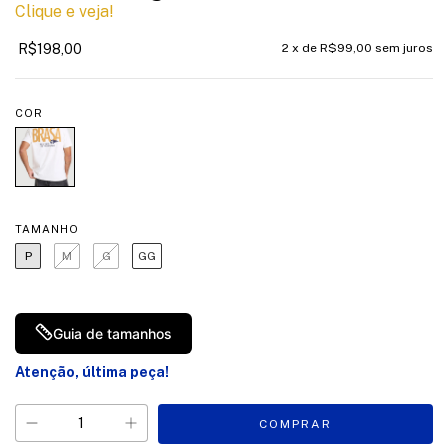
Clique e veja!
R$198,00
2
x de
R$99,00
sem juros
COR
TAMANHO
P
M
G
GG
Guia de tamanhos
Atenção, última peça!