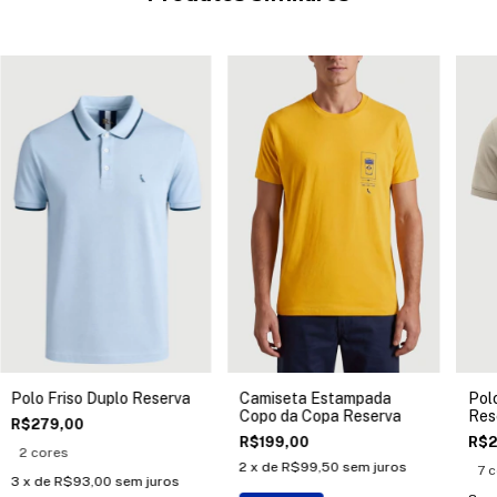
Polo Friso Duplo Reserva
Camiseta Estampada
Pol
Copo da Copa Reserva
Res
R$279,00
R$199,00
R$2
2 cores
2
x de
R$99,50
sem juros
7 
3
x de
R$93,00
sem juros