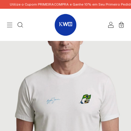
Utilize o Cupom PRIMEIRACOMPRA e Ganhe 10% em Seu Primeiro Pedido!
0