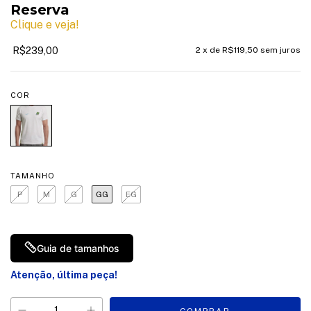
Reserva
Clique e veja!
R$239,00
2
x de
R$119,50
sem juros
COR
TAMANHO
P
M
G
GG
EG
Guia de tamanhos
Atenção, última peça!