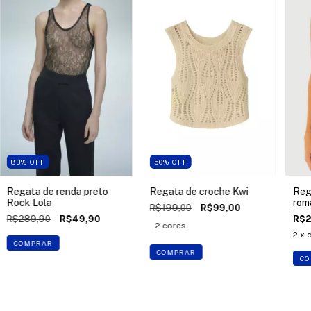
83
%
OFF
50
%
OFF
Regata de renda preto
Regata de croche Kwi
Reg
Rock Lola
rom
R$199,00
R$99,00
R$289,90
R$49,90
R$2
2 cores
2
x 
COMPRAR
COMPRAR
CO