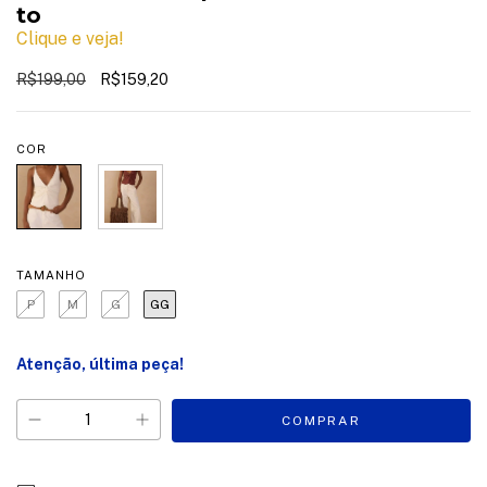
to
Clique e veja!
R$199,00
R$159,20
COR
TAMANHO
P
M
G
GG
Atenção, última peça!