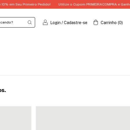
em Seu Primeiro Pedido!
Utilize o Cupom PRIMEIRACOMPRA e Ganhe 10% 
Login
/
Cadastre-se
Carrinho
(
0
)
os.