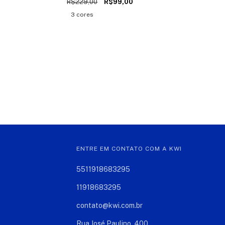
R$229,00
R$99,00
3 cores
ENTRE EM CONTATO COM A KWI
5511918683295
11918683295
contato@kwi.com.br
Rua José Paulino, 400