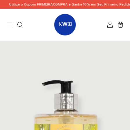
Utilize o Cupom PRIMEIRACOMPRA e Ganhe 10% em Seu Primeiro Pedido!
0