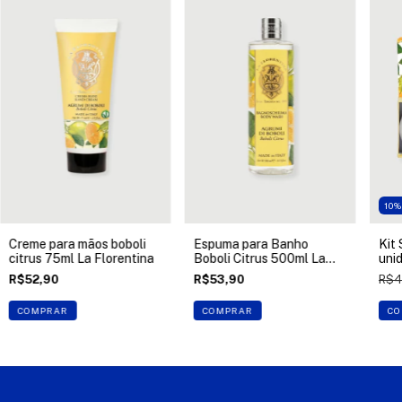
10
Creme para mãos boboli
Espuma para Banho
Kit
citrus 75ml La Florentina
Boboli Citrus 500ml La
unid
Florentina
Flo
R$52,90
R$53,90
R$4
COMPRAR
COMPRAR
CO