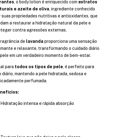
rantes
, o body lotion é enriquecido com
extratos
turais e azeite de oliva
, ingrediente conhecido
r suas propriedades nutritivas e antioxidantes, que
udam a restaurar a hidratação natural da pele e
oteger contra agressões externas.
fragrância de
lavanda
proporciona uma sensação
lmante e relaxante, transformando o cuidado diário
 pele em um verdadeiro momento de bem-estar.
eal para
todos os tipos de pele
, é perfeito para
o diário, mantendo a pele hidratada, sedosa e
licadamente perfumada.
nefícios:
Hidratação intensa e rápida absorção