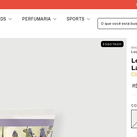
Utilize o
IDS
PERFUMARIA
SPORTS
ESGOTADO
Iní
Loç
L
L
Cl
R
CO