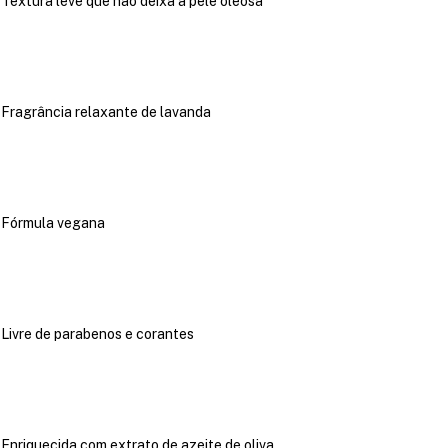
Textura leve que não deixa a pele oleosa
Fragrância relaxante de lavanda
Fórmula vegana
Livre de parabenos e corantes
Enriquecida com extrato de azeite de oliva