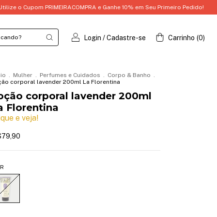
 Cupom PRIMEIRACOMPRA e Ganhe 10% em Seu Primeiro Pedido!
Utilize o
Login
/
Cadastre-se
Carrinho
(
0
)
cio
.
Mulher
.
Perfumes e Cuidados
.
Corpo & Banho
.
ão corporal lavender 200ml La Florentina
oção corporal lavender 200ml
a Florentina
ique e veja!
$79,90
R