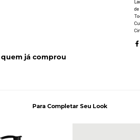
La
de
Toc
Cu
Ci
e quem já comprou
Para Completar Seu Look