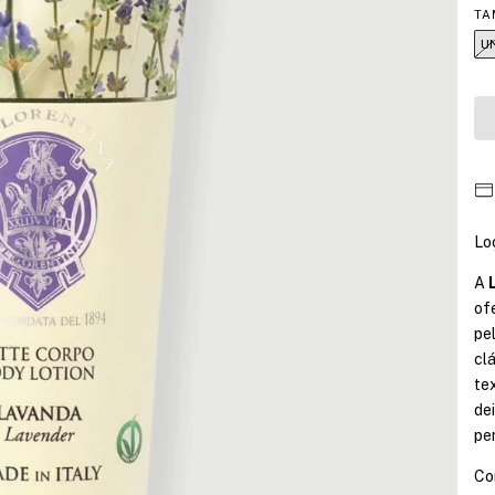
TA
U
Lo
A
of
pe
cl
te
de
pe
Co