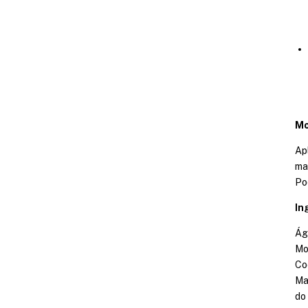
Mo
Apl
ma
Po
In
Águ
Mo
Co
Ma
do 