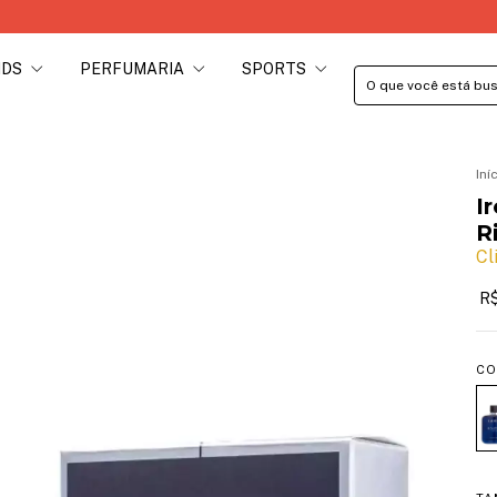
Utilize 
IDS
PERFUMARIA
SPORTS
Iní
I
R
Cl
R$
CO