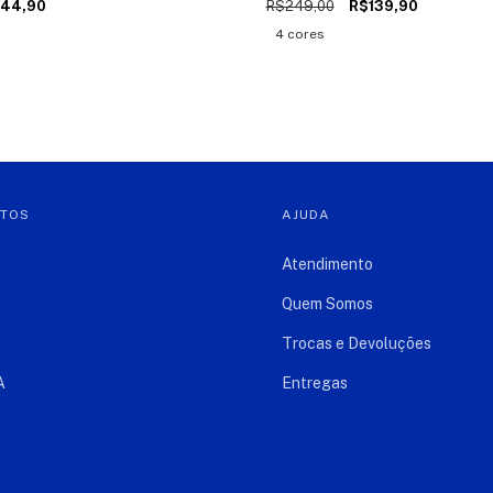
144,90
R$249,00
R$139,90
4 cores
NTOS
AJUDA
Atendimento
Quem Somos
Trocas e Devoluções
A
Entregas