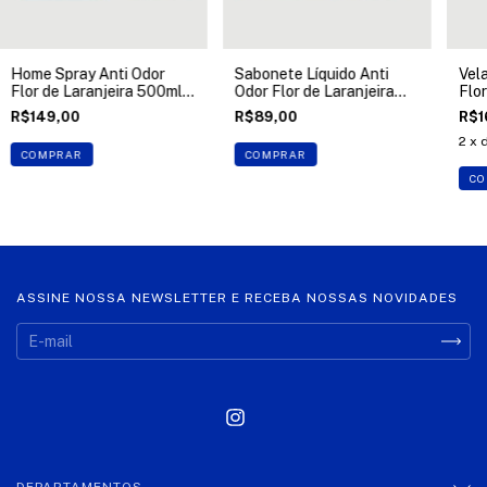
Home Spray Anti Odor
Sabonete Líquido Anti
Vel
Flor de Laranjeira 500ml
Odor Flor de Laranjeira
Flor
Klaroma
500ml Klaroma
Kla
R$149,00
R$89,00
R$1
2
x 
COMPRAR
COMPRAR
CO
ASSINE NOSSA NEWSLETTER E RECEBA NOSSAS NOVIDADES