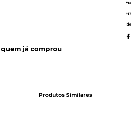
Fi
Fr
Id
e quem já comprou
Produtos Similares