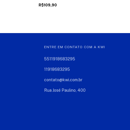
R$109,90
ENTRE EM CONTATO COM A KWI
5511918683295
11918683295
contato@kwi.com.br
Rua José Paulino, 400