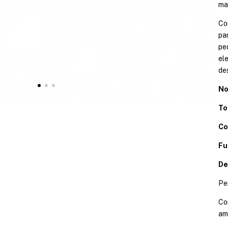
ma
Co
pa
pe
el
de
No
To
Co
Fu
De
Pe
Co
am