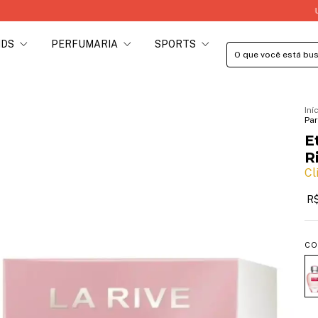
Utilize o
IDS
PERFUMARIA
SPORTS
Iní
Par
E
R
Cl
R$
CO