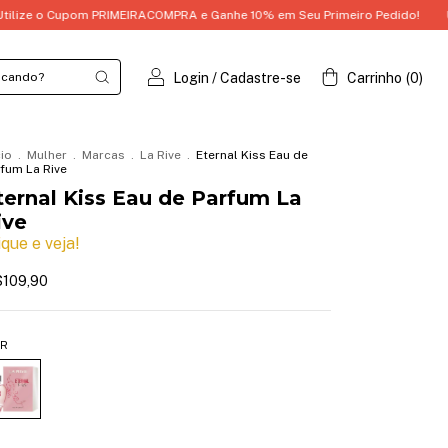
 Cupom PRIMEIRACOMPRA e Ganhe 10% em Seu Primeiro Pedido!
Utilize 
Login
/
Cadastre-se
Carrinho
(
0
)
cio
.
Mulher
.
Marcas
.
La Rive
.
Eternal Kiss Eau de
fum La Rive
ternal Kiss Eau de Parfum La
ive
ique e veja!
109,90
R