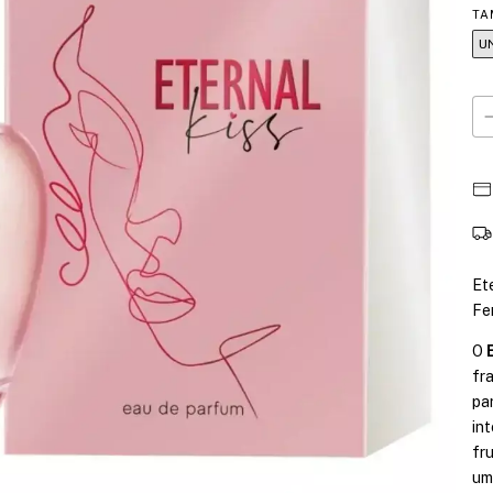
TA
U
Et
Fe
O
fr
pa
in
fr
um