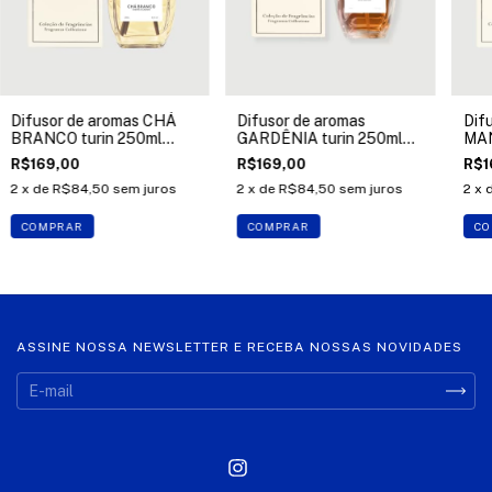
Difusor de aromas CHÁ
Difusor de aromas
Dif
BRANCO turin 250ml
GARDÊNIA turin 250ml
MAN
Klaroma
Klaroma
Kla
R$169,00
R$169,00
R$1
2
x de
R$84,50
sem juros
2
x de
R$84,50
sem juros
2
x 
COMPRAR
COMPRAR
CO
ASSINE NOSSA NEWSLETTER E RECEBA NOSSAS NOVIDADES