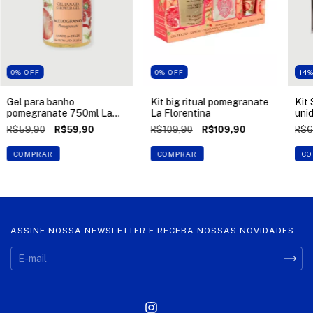
0
%
OFF
0
%
OFF
14
Gel para banho
Kit big ritual pomegranate
Kit
pomegranate 750ml La
La Florentina
uni
Florentina
150
R$59,90
R$59,90
R$109,90
R$109,90
R$6
COMPRAR
COMPRAR
CO
ASSINE NOSSA NEWSLETTER E RECEBA NOSSAS NOVIDADES