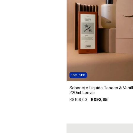
15
%
OFF
Sabonete Líquido Tabaco & Vanil
220ml Lenvie
R$109,00
R$92,65