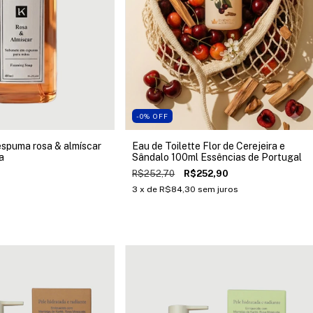
-0
%
OFF
spuma rosa & almíscar
Eau de Toilette Flor de Cerejeira e
a
Sândalo 100ml Essências de Portugal
R$252,70
R$252,90
3
x de
R$84,30
sem juros