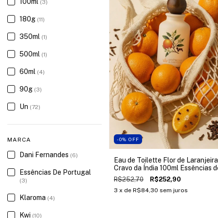
100ml
(3)
180g
(11)
350ml
(1)
500ml
(1)
60ml
(4)
90g
(3)
Un
(72)
MARCA
-0
%
OFF
Dani Fernandes
(6)
Eau de Toilette Flor de Laranjeira
Cravo da Índia 100ml Essências d
Essências De Portugal
Portugal
R$252,70
R$252,90
(3)
3
x de
R$84,30
sem juros
Klaroma
(4)
Kwi
(10)