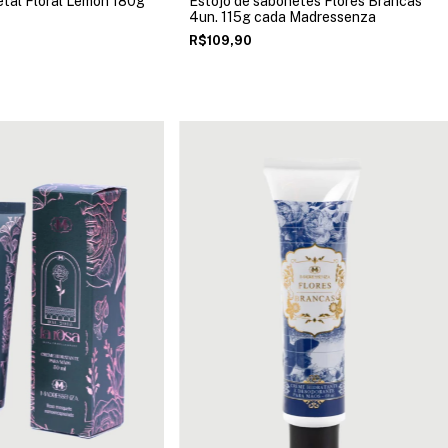
tal Floral Lemon 180g
Estojo de sabonetes Flores Brancas
4un. 115g cada Madressenza
R$109,90