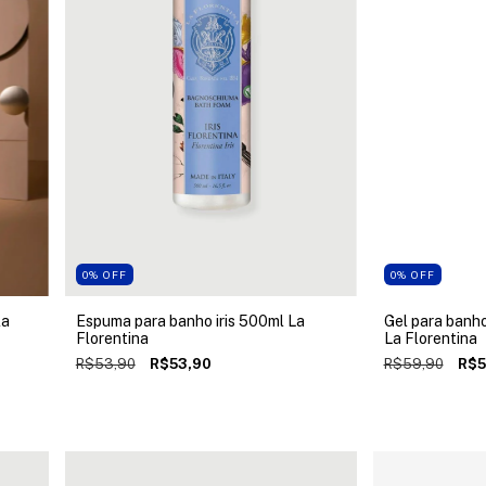
0
%
OFF
0
%
OFF
la
Espuma para banho iris 500ml La
Gel para banh
Florentina
La Florentina
R$53,90
R$53,90
R$59,90
R$5