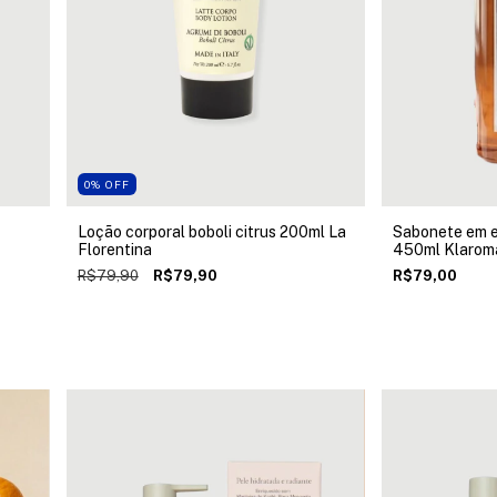
0
%
OFF
Loção corporal boboli citrus 200ml La
Sabonete em e
Florentina
450ml Klarom
R$79,90
R$79,90
R$79,00