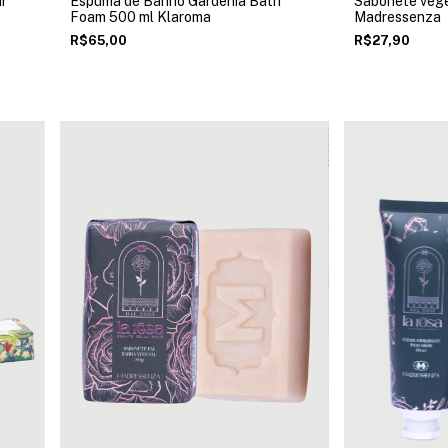
ar
Espuma de Banho Gardênia Bath
Sabonete vege
Foam 500 ml Klaroma
Madressenza
R$65,00
R$27,90