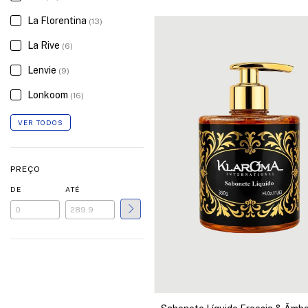
La Florentina
(13)
La Rive
(6)
Lenvie
(9)
Lonkoom
(16)
VER TODOS
PREÇO
DE
ATÉ