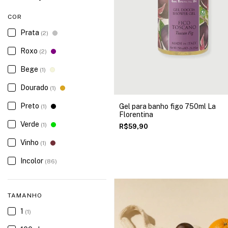
COR
Prata
(2)
Roxo
(2)
Bege
(1)
Dourado
(1)
Preto
Gel para banho figo 750ml La
(1)
Florentina
Verde
(1)
R$59,90
Vinho
(1)
Incolor
(86)
TAMANHO
1
(1)