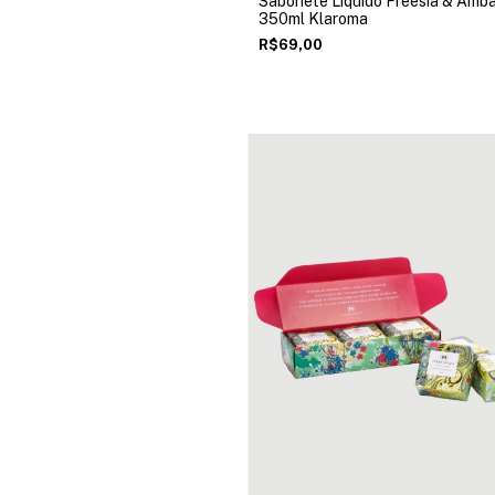
Sabonete Líquido Freesia & Âmb
350ml Klaroma
R$69,00