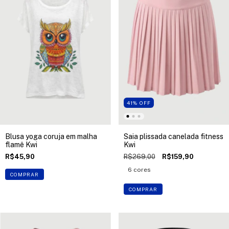
41
%
OFF
Blusa yoga coruja em malha
Saia plissada canelada fitness
flamê Kwi
Kwi
R$45,90
R$269,00
R$159,90
6 cores
COMPRAR
COMPRAR