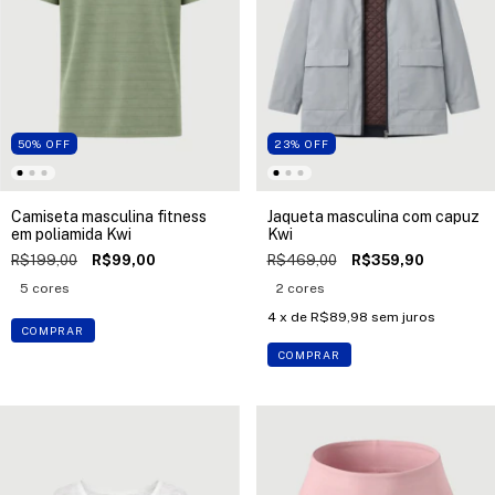
50
%
OFF
23
%
OFF
Camiseta masculina fitness
Jaqueta masculina com capuz
em poliamida Kwi
Kwi
R$199,00
R$99,00
R$469,00
R$359,90
5 cores
2 cores
4
x de
R$89,98
sem juros
COMPRAR
COMPRAR