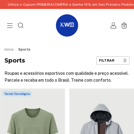
tilize o Cupom PRIMEIRACOMPRA e Ganhe 10% em Seu Primeiro Pedido!
U
0
Início
.
Sports
Sports
FILTRAR
Roupas e acessórios esportivos com qualidade e preço acessível.
Parcele e receba em todo o Brasil. Treine com conforto.
Tecido Tecnológico