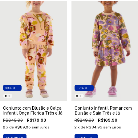
49
%
OFF
32
%
OFF
Conjunto com Blusão e Calça
Conjunto Infantil Pomar com
Infantil Onça Florida Três e Já
Blusão e Saia Três e Já
R$349,90
R$179,90
R$249,90
R$169,90
2
x de
R$89,95
sem juros
2
x de
R$84,95
sem juros
COMPRAR
COMPRAR