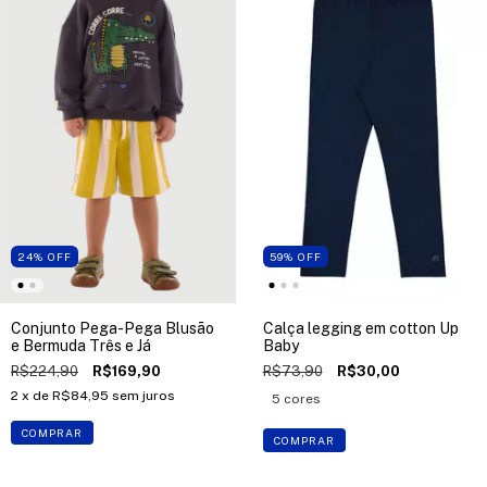
24
%
OFF
59
%
OFF
Conjunto Pega-Pega Blusão
Calça legging em cotton Up
e Bermuda Três e Já
Baby
R$224,90
R$169,90
R$73,90
R$30,00
2
x de
R$84,95
sem juros
5 cores
COMPRAR
COMPRAR