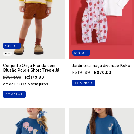
43
%
OFF
64
%
OFF
Conjunto Onça Florida com
Jardineira maçã diversão Keko
Blusão Polo e Short Três e Já
R$191,99
R$70,00
R$314,90
R$179,90
COMPRAR
2
x de
R$89,95
sem juros
COMPRAR