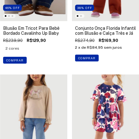
46
%
OFF
38
%
OFF
Blusão Em Tricot Para Bebê
Conjunto Onça Florida Infantil
Bordado Cavalinho Up Baby
com Blusão e Calça Três e Já
R$239,90
R$129,90
R$274,90
R$169,90
2
x de
R$84,95
sem juros
2 cores
COMPRAR
COMPRAR