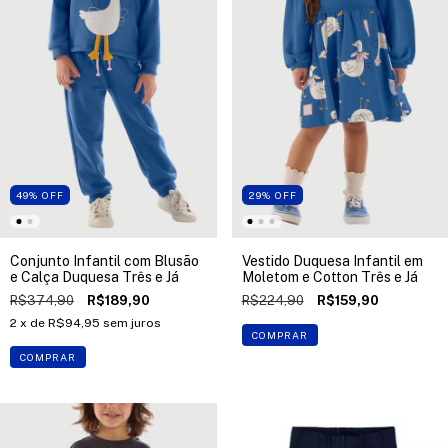
49
%
OFF
29
%
OFF
Conjunto Infantil com Blusão
Vestido Duquesa Infantil em
e Calça Duquesa Três e Já
Moletom e Cotton Três e Já
R$374,90
R$189,90
R$224,90
R$159,90
2
x de
R$94,95
sem juros
COMPRAR
COMPRAR