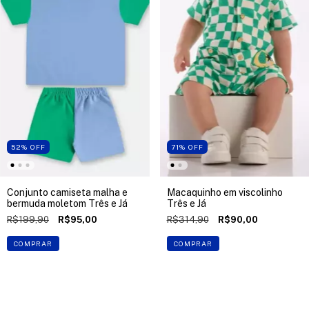
52
%
OFF
71
%
OFF
Conjunto camiseta malha e
Macaquinho em viscolinho
bermuda moletom Três e Já
Três e Já
R$199,90
R$95,00
R$314,90
R$90,00
COMPRAR
COMPRAR