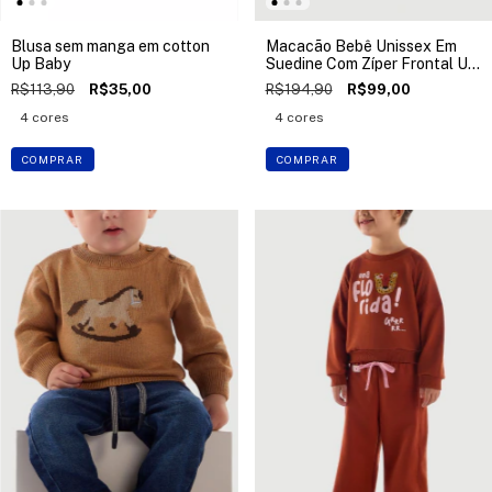
Blusa sem manga em cotton
Macacão Bebê Unissex Em
Up Baby
Suedine Com Zíper Frontal Up
Baby
R$113,90
R$35,00
R$194,90
R$99,00
4 cores
4 cores
COMPRAR
COMPRAR