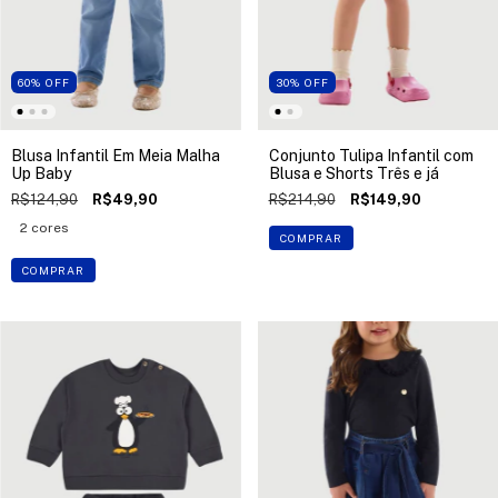
60
%
OFF
30
%
OFF
Blusa Infantil Em Meia Malha
Conjunto Tulipa Infantil com
Up Baby
Blusa e Shorts Três e já
R$124,90
R$49,90
R$214,90
R$149,90
2 cores
COMPRAR
COMPRAR