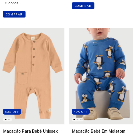
2 cores
COMPRAR
COMPRAR
53
%
OFF
49
%
OFF
Macacão Para Bebê Unissex
Macacão Bebê Em Moletom