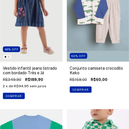
46
%
OFF
62
%
OFF
Vestido infantil jeans listrado
Conjunto camiseta crocodilo
com bordado Três e Já
Keko
R$349,90
R$189,90
R$159,00
R$60,00
2
x de
R$94,95
sem juros
COMPRAR
COMPRAR